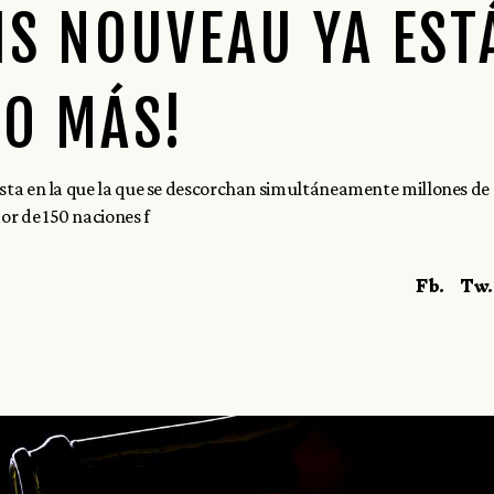
IS NOUVEAU YA EST
ÑO MÁS!
fiesta en la que la que se descorchan simultáneamente millones de
or de 150 naciones f
Fb.
Tw.