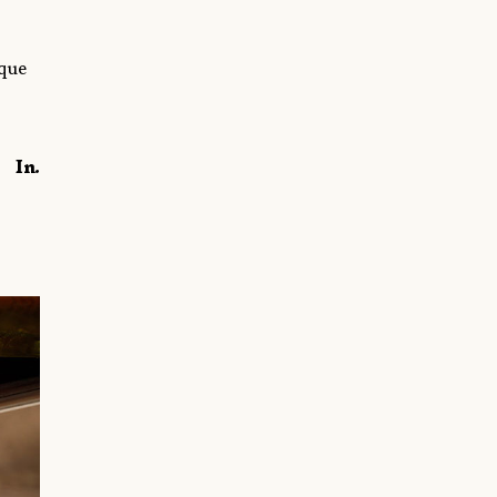
 que
In.