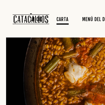
APERITIVOS
INICIO
CARTA
MENÚ DEL D
ENTRANTES
ENSALADAS
ARROCES
PESCADOS
APERITIVOS
CARNES
ENTRANTES
POSTRES
ENSALADAS
OTROS
ARROCES
PESCADOS
CARNES
POSTRES