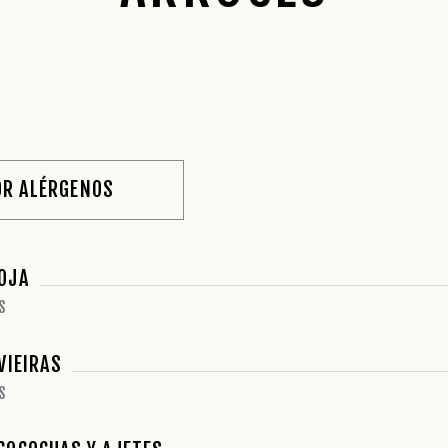
OR ALÉRGENOS
OJA
S
VIEIRAS
S