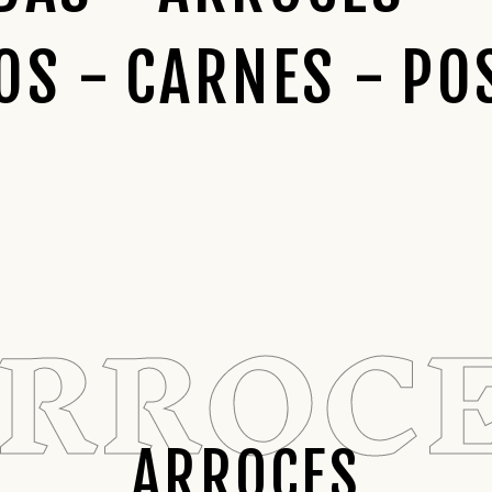
OS
CARNES
PO
RROC
ARROCES