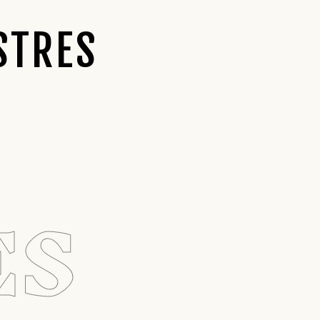
STRES
ES