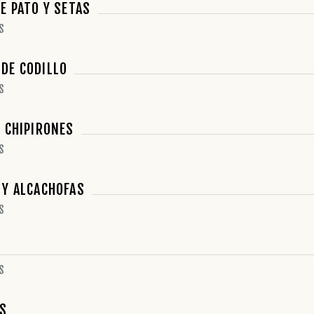
E PATO Y SETAS
S
DE CODILLO
S
Y CHIPIRONES
S
 Y ALCACHOFAS
S
S
AS