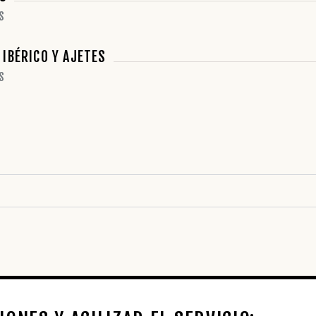
S
IBÉRICO Y AJETES
S