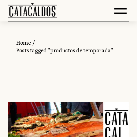
Saltar
Skip
Abr
al
to
contenido
the
principal
content
me
Home
Posts tagged "productos de temporada"