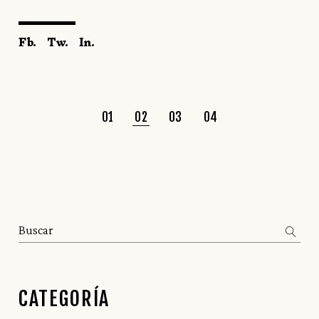
Fb.
Tw.
In.
PAGINACIÓN
01
02
03
04
DE
ENTRADAS
Search
CATEGORÍA