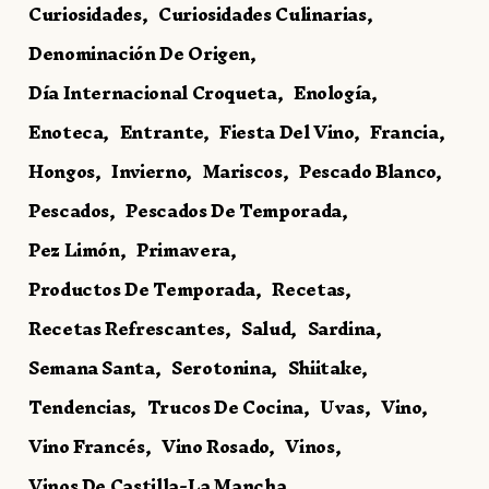
Curiosidades
Curiosidades Culinarias
Denominación De Origen
Día Internacional Croqueta
Enología
Enoteca
Entrante
Fiesta Del Vino
Francia
Hongos
Invierno
Mariscos
Pescado Blanco
Pescados
Pescados De Temporada
Pez Limón
Primavera
Productos De Temporada
Recetas
Recetas Refrescantes
Salud
Sardina
Semana Santa
Serotonina
Shiitake
Tendencias
Trucos De Cocina
Uvas
Vino
Vino Francés
Vino Rosado
Vinos
Vinos De Castilla-La Mancha