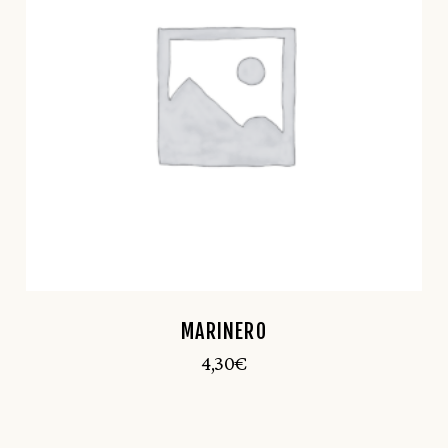
MARINERO
4,30
€