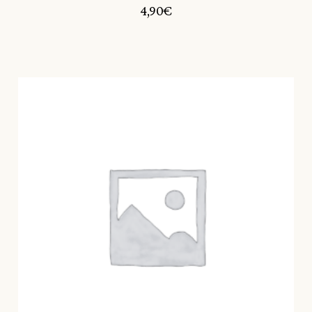
4,90
€