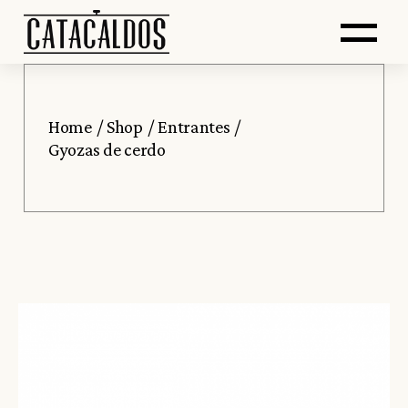
Saltar
Skip
Abr
al
to
contenido
the
principal
content
me
Home
Shop
Entrantes
Gyozas de cerdo